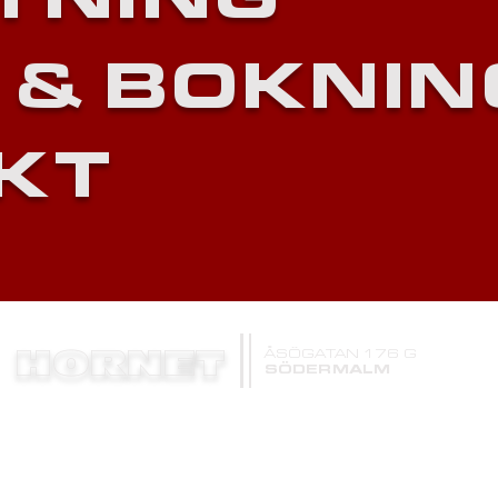
TNING
 &
BOKNIN
KT
HORNET
ÅSÖGATAN 176 G
SÖDERMALM